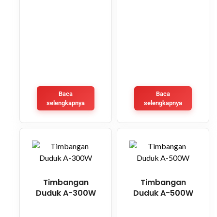
Baca
Baca
selengkapnya
selengkapnya
Timbangan
Timbangan
Duduk A-300W
Duduk A-500W