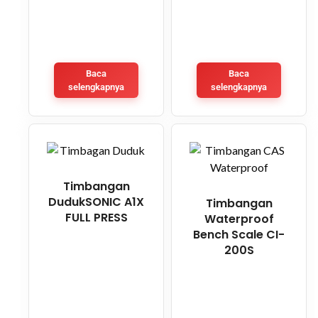
Baca
Baca
selengkapnya
selengkapnya
Timbangan
DudukSONIC A1X
Timbangan
FULL PRESS
Waterproof
Bench Scale CI-
200S