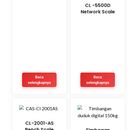
CL -5500D
Network Scale
Baca
Baca
selengkapnya
selengkapnya
CL-2001-AS
Bench Scale