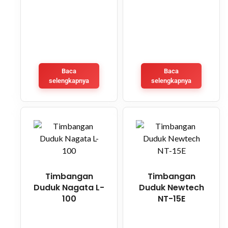
Baca
Baca
selengkapnya
selengkapnya
Timbangan
Timbangan
Duduk Nagata L-
Duduk Newtech
100
NT-15E