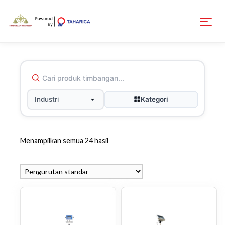
Kategori
Industri
Menampilkan semua 24 hasil