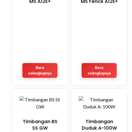
MS A12E+
MS Fence A12E+
Baca
Baca
selengkapnya
selengkapnya
Timbangan BS
Timbangan
SS GW
Duduk A-100W