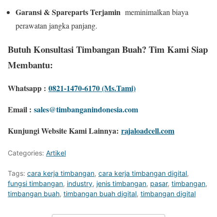
Garansi & Spareparts Terjamin
meminimalkan biaya
perawatan jangka panjang.
Butuh Konsultasi Timbangan Buah? Tim Kami Siap
Membantu:
Whatsapp :
0821-1470-6170 (Ms.Tami)
Email :
sales@timbanganindonesia.com
Kunjungi Website Kami Lainnya:
rajaloadcell.com
Categories:
Artikel
Tags:
cara kerja timbangan
,
cara kerja timbangan digital
,
fungsi timbangan
,
industry
,
jenis timbangan
,
pasar
,
timbangan
,
timbangan buah
,
timbangan buah digital
,
timbangan digital