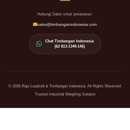
Hubungi Sales untuk penawaran:
sales@timbanganindonesia.com
Chat Timbangan Indonesia
(62 813-1349-146)
© 2026 Raja Loadcell & Timbangan Indonesia. All Rights Reserved.
Trusted Industrial Weighing Solution