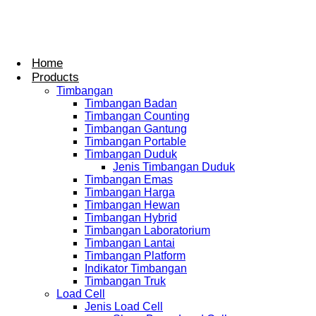
Home
Products
Timbangan
Timbangan Badan
Timbangan Counting
Timbangan Gantung
Timbangan Portable
Timbangan Duduk
Jenis Timbangan Duduk
Timbangan Emas
Timbangan Harga
Timbangan Hewan
Timbangan Hybrid
Timbangan Laboratorium
Timbangan Lantai
Timbangan Platform
Indikator Timbangan
Timbangan Truk
Load Cell
Jenis Load Cell