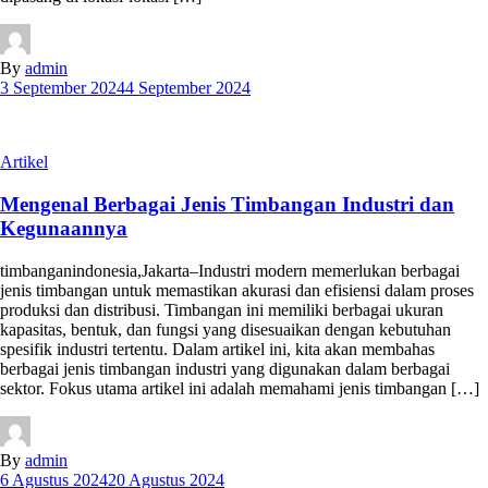
By
admin
3 September 2024
4 September 2024
Artikel
Mengenal Berbagai Jenis Timbangan Industri dan
Kegunaannya
timbanganindonesia,Jakarta–Industri modern memerlukan berbagai
jenis timbangan untuk memastikan akurasi dan efisiensi dalam proses
produksi dan distribusi. Timbangan ini memiliki berbagai ukuran
kapasitas, bentuk, dan fungsi yang disesuaikan dengan kebutuhan
spesifik industri tertentu. Dalam artikel ini, kita akan membahas
berbagai jenis timbangan industri yang digunakan dalam berbagai
sektor. Fokus utama artikel ini adalah memahami jenis timbangan […]
By
admin
6 Agustus 2024
20 Agustus 2024