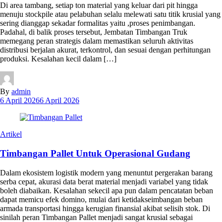
Di area tambang, setiap ton material yang keluar dari pit hingga
menuju stockpile atau pelabuhan selalu melewati satu titik krusial yang
sering dianggap sekadar formalitas yaitu ,proses penimbangan.
Padahal, di balik proses tersebut, Jembatan Timbangan Truk
memegang peran strategis dalam memastikan seluruh aktivitas
distribusi berjalan akurat, terkontrol, dan sesuai dengan perhitungan
produksi. Kesalahan kecil dalam […]
By
admin
6 April 2026
6 April 2026
Artikel
Timbangan Pallet Untuk Operasional Gudang
Dalam ekosistem logistik modern yang menuntut pergerakan barang
serba cepat, akurasi data berat material menjadi variabel yang tidak
boleh diabaikan. Kesalahan sekecil apa pun dalam pencatatan beban
dapat memicu efek domino, mulai dari ketidakseimbangan beban
armada transportasi hingga kerugian finansial akibat selisih stok. Di
sinilah peran Timbangan Pallet menjadi sangat krusial sebagai