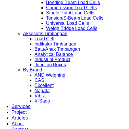
Bending Beam Load Cells
Compression Load Cells
Single Point Load Cells
Tension/S-Beam Load Cells
Universal Load Cells
Weigh Bridge Load Cells
Aksesoris Timbangan
Load Cell
Indikator Timbangan
Batu/Anak Timbangan
Analytical Balance
Industrial Product
Junction Boxes
By Brand
AND Weighing
CAS
Excellent
Nagata
Vibra
X-Sago
Services
Project
Articles
About