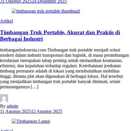
31 Oktober 2025
24 Desember 2025
Artikel
Timbangan Truk Portable, Akurat dan Praktis di
Berbagai Industri
timbanganindonesia.com-Timbangan truk portable menjadi solusi
modern dalam industri transportasi dan logistik, di mana penimbangan
kendaraan merupakan tahap penting untuk memastikan keamanan,
efisiensi, dan kepatuhan terhadap regulasi. Keterbatasan jembatan
timbang permanen adalah di lokasi yang membutuhkan mobilitas
tinggi, dimana plat akan digunakan di berbagai lokasi. Hal tersebut
yang menjadikan timbangan truk portable banyak diminati, selain
pemasangannya […]
By
admin
11 Agustus 2025
12 Agustus 2025