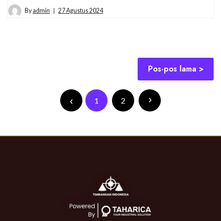
By
admin
27 Agustus 2024
Pos-pos lama
1
2