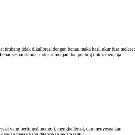
 timbang tidak dikalibrasi dengan benar, maka hasil ukur bisa meleset
nar sesuai standar industri menjadi hal penting untuk menjaga
sisi yang berfungsi menguji, mengkalibrasi, dan menyesuaikan
r, dengan massa yang ditetapkan secara teliti […]