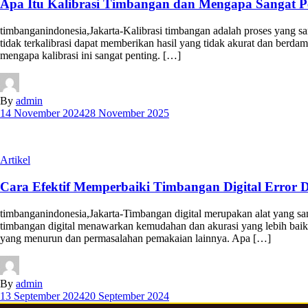
Apa Itu Kalibrasi Timbangan dan Mengapa Sangat Pe
timbanganindonesia,Jakarta-Kalibrasi timbangan adalah proses yang s
tidak terkalibrasi dapat memberikan hasil yang tidak akurat dan berdam
mengapa kalibrasi ini sangat penting. […]
By
admin
14 November 2024
28 November 2025
Artikel
Cara Efektif Memperbaiki Timbangan Digital Error
timbanganindonesia,Jakarta-Timbangan digital merupakan alat yang san
timbangan digital menawarkan kemudahan dan akurasi yang lebih baik d
yang menurun dan permasalahan pemakaian lainnya. Apa […]
By
admin
13 September 2024
20 September 2024