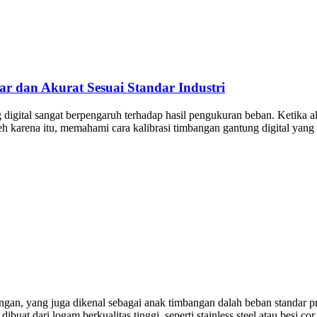
r dan Akurat Sesuai Standar Industri
gital sangat berpengaruh terhadap hasil pengukuran beban. Ketika alat
arena itu, memahami cara kalibrasi timbangan gantung digital yang be
n, yang juga dikenal sebagai anak timbangan dalah beban standar pre
ibuat dari logam berkualitas tinggi, seperti stainless steel atau besi co