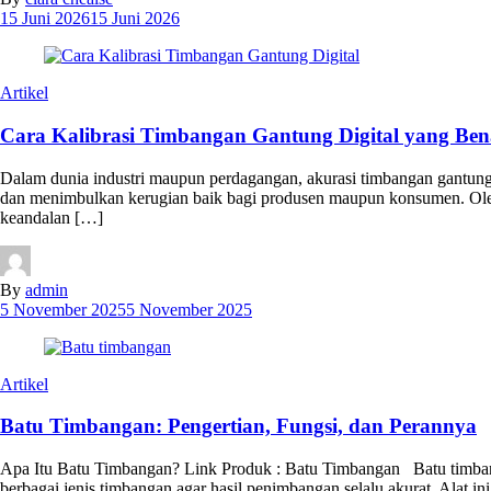
15 Juni 2026
15 Juni 2026
Artikel
Cara Kalibrasi Timbangan Gantung Digital yang Bena
Dalam dunia industri maupun perdagangan, akurasi timbangan gantung di
dan menimbulkan kerugian baik bagi produsen maupun konsumen. Oleh k
keandalan […]
By
admin
5 November 2025
5 November 2025
Artikel
Batu Timbangan: Pengertian, Fungsi, dan Perannya
Apa Itu Batu Timbangan? Link Produk : Batu Timbangan Batu timbanga
berbagai jenis timbangan agar hasil penimbangan selalu akurat. Alat ini d