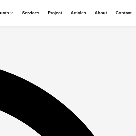
ucts
Services
Project
Articles
About
Contact
 dan Akurat Sesuai Standar