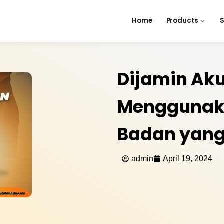
Home
Products
S
Dijamin Aku
Menggunak
Badan yang
admin
April 19, 2024