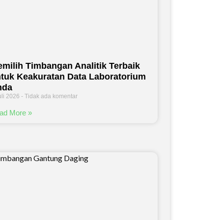
milih Timbangan Analitik Terbaik
tuk Keakuratan Data Laboratorium
nda
uli 2026
Tidak ada komentar
ad More »