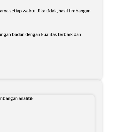
a setiap waktu. Jika tidak, hasil timbangan
angan badan dengan kualitas terbaik dan