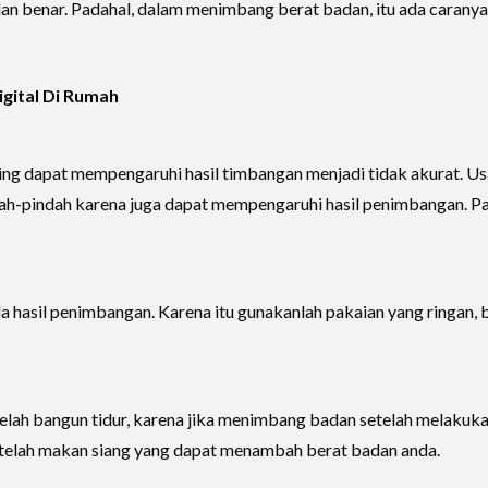
benar. Padahal, dalam menimbang berat badan, itu ada caranya se
gital Di Rumah
ing dapat mempengaruhi hasil timbangan menjadi tidak akurat. U
ndah-pindah karena juga dapat mempengaruhi hasil penimbangan. Pa
 hasil penimbangan. Karena itu gunakanlah pakaian yang ringan, b
lah bangun tidur, karena jika menimbang badan setelah melakukan 
setelah makan siang yang dapat menambah berat badan anda.