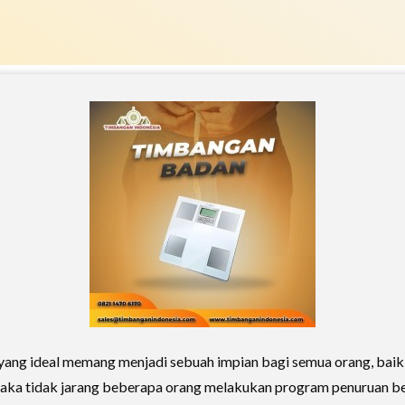
yang ideal memang menjadi sebuah impian bagi semua orang, baik
aka tidak jarang beberapa orang melakukan program penuruan be