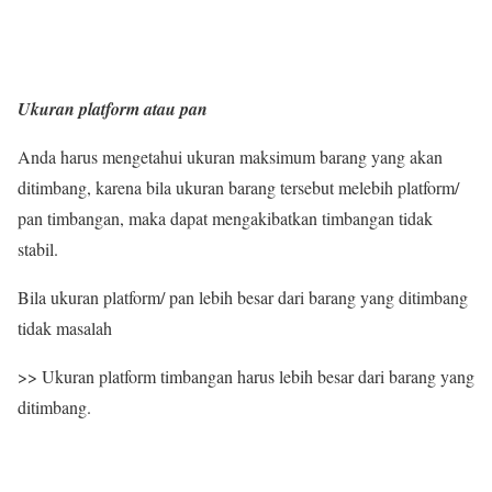
Ukuran platform atau pan
Anda harus mengetahui ukuran maksimum barang yang akan
ditimbang, karena bila ukuran barang tersebut melebih platform/
pan timbangan, maka dapat mengakibatkan timbangan tidak
stabil.
Bila ukuran platform/ pan lebih besar dari barang yang ditimbang
tidak masalah
>> Ukuran platform timbangan harus lebih besar dari barang yang
ditimbang.