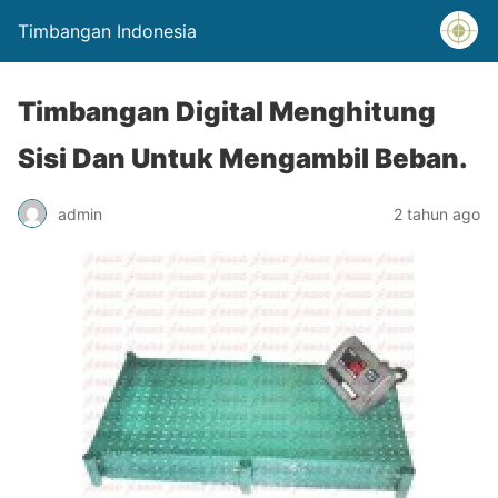
Timbangan Indonesia
Timbangan Digital Menghitung
Sisi Dan Untuk Mengambil Beban.
admin
2 tahun ago