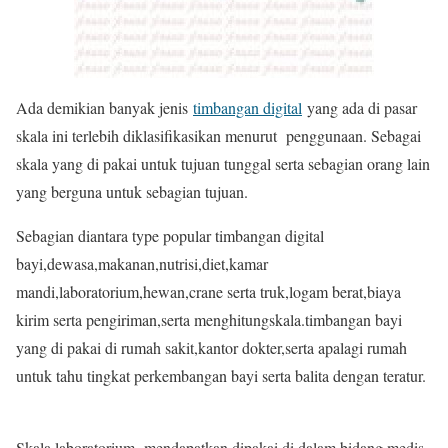
Ada demikian banyak jenis
timbangan digital
yang ada di pasar
skala ini terlebih diklasifikasikan menurut penggunaan. Sebagai
skala yang di pakai untuk tujuan tunggal serta sebagian orang lain
yang berguna untuk sebagian tujuan.
Sebagian diantara type popular timbangan digital
bayi,dewasa,makanan,nutrisi,diet,kamar
mandi,laboratorium,hewan,crane serta truk,logam berat,biaya
kirim serta pengiriman,serta menghitungskala.timbangan bayi
yang di pakai di rumah sakit,kantor dokter,serta apalagi rumah
untuk tahu tingkat perkembangan bayi serta balita dengan teratur.
Skala laboratorium mendapatkan dipakai di dalam bidang medis