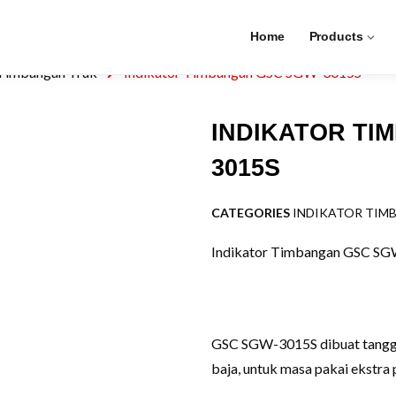
Home
Products
 Timbangan Truk
Indikator Timbangan GSC SGW-3015S
INDIKATOR TI
3015S
CATEGORIES
INDIKATOR TIM
Indikator Timbangan GSC S
GSC SGW-3015S dibuat tangguh
baja, untuk masa pakai ekstra p