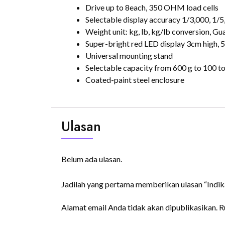
Drive up to 8each, 350 OHM load cells
Selectable display accuracy 1/3,000, 1/
Weight unit: kg, lb, kg/lb conversion, G
Super-bright red LED display 3cm high, 5
Universal mounting stand
Selectable capacity from 600 g to 100 ton
Coated-paint steel enclosure
Ulasan
Belum ada ulasan.
Jadilah yang pertama memberikan ulasan “In
Alamat email Anda tidak akan dipublikasikan.
R