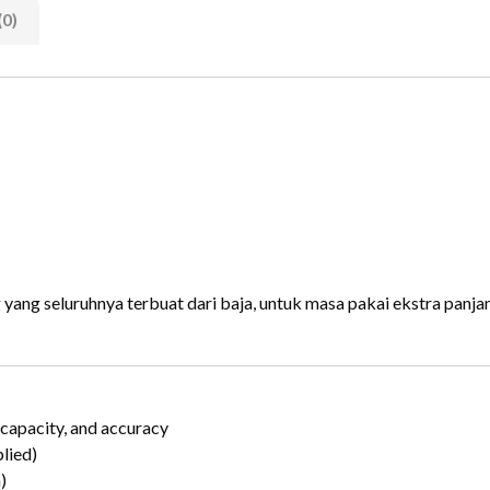
(0)
g seluruhnya terbuat dari baja, untuk masa pakai ekstra panjang
p capacity, and accuracy
lied)
)