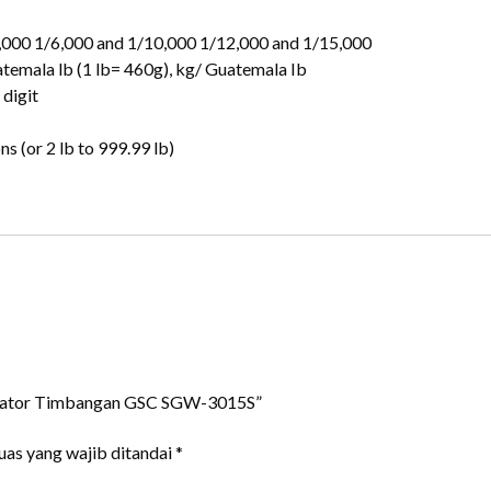
5,000 1/6,000 and 1/10,000 1/12,000 and 1/15,000
uatemala lb (1 lb= 460g), kg/ Guatemala Ib
 digit
s (or 2 lb to 999.99 lb)
dikator Timbangan GSC SGW-3015S”
uas yang wajib ditandai
*