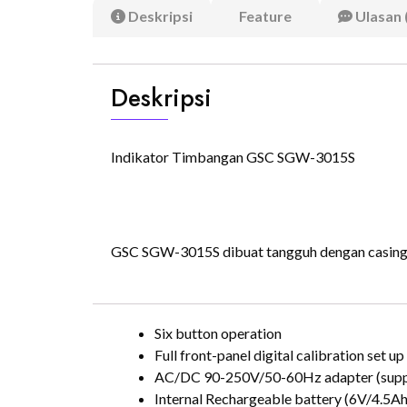
Deskripsi
Feature
Ulasan 
Deskripsi
Indikator Timbangan GSC SGW-3015S
GSC SGW-3015S dibuat tangguh dengan casing yan
Six button operation
Full front-panel digital calibration set u
AC/DC 90-250V/50-60Hz adapter (supp
Internal Rechargeable battery (6V/4.5Ah