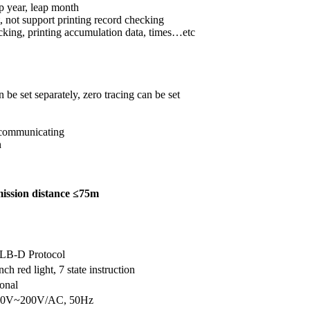
ap year, leap month
t, not support printing record checking
ecking, printing accumulation data, times…etc
 be set separately, zero tracing can be set
s communicating
n
ission distance ≤75m
LB-D Protocol
ch red light, 7 state instruction
onal
110V~200V/AC, 50Hz