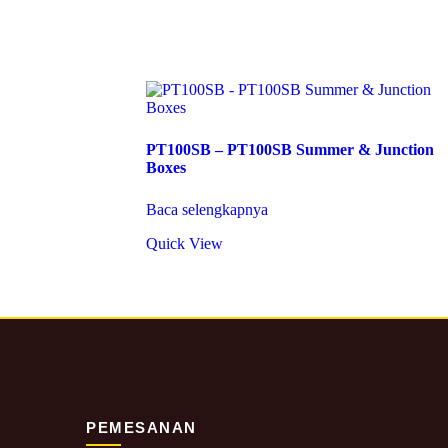
PT100SB – PT100SB Summer & Junction
Boxes
Baca selengkapnya
Quick View
PEMESANAN