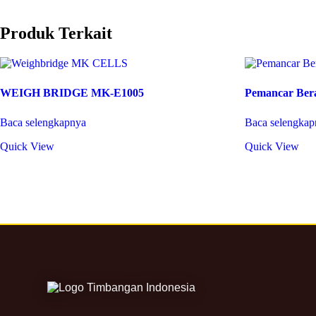
Produk Terkait
WEIGH BRIDGE MK-E1005
Pemancar Ber
Baca selengkapnya
Baca selengkap
Quick View
Quick View