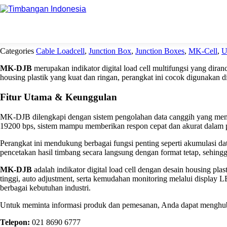
Beranda
MK-Cell
Junction Box
Junction Box MK-DJB
Categories
Cable Loadcell
,
Junction Box
,
Junction Boxes
,
MK-Cell
,
U
MK-DJB
merupakan indikator digital load cell multifungsi yang dir
housing plastik yang kuat dan ringan, perangkat ini cocok digunakan d
Fitur Utama & Keunggulan
MK-DJB dilengkapi dengan sistem pengolahan data canggih yang memung
19200 bps, sistem mampu memberikan respon cepat dan akurat dalam 
Perangkat ini mendukung berbagai fungsi penting seperti akumulasi da
pencetakan hasil timbang secara langsung dengan format tetap, sehingg
MK-DJB
adalah indikator digital load cell dengan desain housing pl
tinggi, auto adjustment, serta kemudahan monitoring melalui display 
berbagai kebutuhan industri.
Untuk meminta informasi produk dan pemesanan, Anda dapat menghubu
Telepon:
021 8690 6777