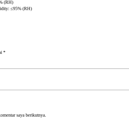
5% (RH)
idity: ≤95% (RH)
ai
*
komentar saya berikutnya.