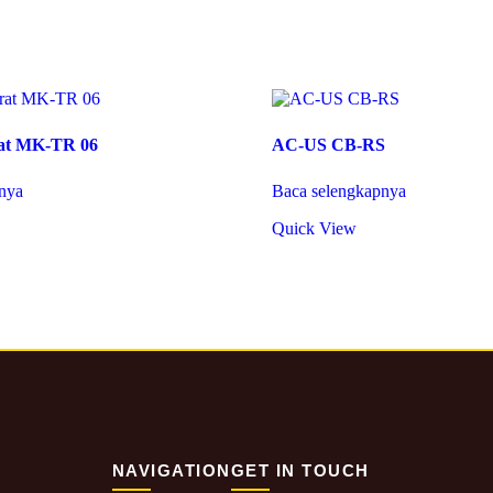
at MK-TR 06
AC-US CB-RS
nya
Baca selengkapnya
Quick View
NAVIGATION
GET IN TOUCH