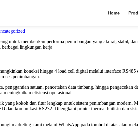
Junction Box MK
Home
Prod
ncategorized
ancang untuk memberikan performa penimbangan yang akurat, stabil, dan
i berbagai lingkungan kerja.
kinkan koneksi hingga 4 load cell digital melalui interface RS485 d
proses penimbangan.
ta, penggantian satuan, pencetakan data timbang, hingga pengecekan da
a meningkatkan efisiensi operasional.
astik yang kokoh dan fitur lengkap untuk sistem penimbangan modern. M
LED dan komunikasi RS232. Dilengkapi printer thermal built-in dan si
ngi marketing kami melalui WhatsApp pada tombol di atas atau melal