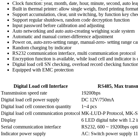
Clock function: year, month, date, hour, minute, second, auto le
Built in thermal printer: allow single weigh, fixed printing forma
Support accumulation, clear, unit switching, by function key ch
Support regular shutdown, random code decryption function
Input password before calibration and adjusting
Auto networking and auto auto-creating weighing scale system
Automatic and manual corner-difference adjustment
Power on, auto-zero-setting range, manual-zero- setting range can
Random charging by indicator
RS232 communication interface, multi communication protocol
Encryption function is available, while load cell and indicator i
Digital load cell SN checking, overload record checking functio
Equipped with EMC protection
Digital Load cell Interface
RS485, Max transm
Transmission speed rate
19200bps
Digital load cell power supply
DC 12V/750mA
Digital load cell connection quantity
1~4 pcs
Digital load cell communication protocol
MK-LUD-P Protocol, MK-S
Display
6 LED digital tube with 1.2 in
Serial communication interface
RS232, 600 ~ 19200bps opti
Indicator power supply
AC: Switch power supply 