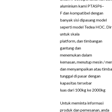
aluminium
kami
PTASP6
–
F
dan
kompatibel dengan
banyak
sisi
dipasang
model
seperti
model
Tedea
HOC
.
Di
untuk
skala
platform
,
dan
timbangan
gantung
dan
menemukan
dalam
kemasan
,
menutup
mesin
/
men
dan
menyampaikan
atau
timb
tunggal
di pasar
dengan
kapasitas
tersebar
luas
dari
100kg
ke
2000kg
Untuk meminta informasi
produk dan pemesanan, anda