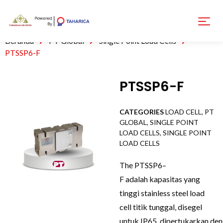
Beranda
PT Global
Single Point Load Cells
PTSSP6-F
PTSSP6-F
CATEGORIES
LOAD CELL
,
PT
GLOBAL
,
SINGLE POINT
LOAD CELLS
,
SINGLE POINT
LOAD CELLS
The
PTSSP6
–
F
adalah
kapasitas yang
tinggi
stainless steel
load
cell
titik tunggal
,
disegel
untuk
IP65
,
dipertukarkan
den