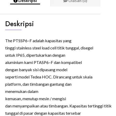
Deskripsi
Ulasan (0)
Deskripsi
The
PTSSP6
–
F
adalah
kapasitas yang
tinggi
stainless steel
load cell
titik tunggal
,
disegel
untuk
IP65
,
dipertukarkan
dengan
aluminium
kami
PTASP6
–
F
dan
kompatibel
dengan banyak
sisi
dipasang
model
seperti
model
Tedea
HOC
.
Dirancang untuk
skala
platform
,
dan
timbangan gantung
dan
menemukan
dalam
kemasan
,
menutup
mesin
/
mengisi
dan
menyampaikan
atau
timbangan
.
Kapasitas
tertinggi
titik
tunggal
di pasar
dengan kapasitas
tersebar