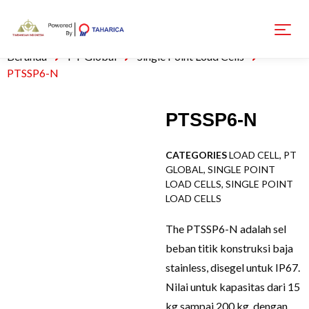
Beranda
PT Global
Single Point Load Cells
PTSSP6-N
PTSSP6-N
CATEGORIES
LOAD CELL
,
PT
GLOBAL
,
SINGLE POINT
LOAD CELLS
,
SINGLE POINT
LOAD CELLS
The PTSSP6-N adalah sel
beban titik konstruksi baja
stainless, disegel untuk IP67.
Nilai untuk kapasitas dari 15
kg sampai 200 kg, dengan