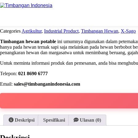
Beranda
Industrial Product
Agrikultur
Timbangan Hewan P
Categories
Agrikultur
,
Industrial Product
,
Timbangan Hewan
,
X-Sago
Timbangan hewan potable
ini umumnya digunakan dalam peternakan 
hanya pada hewan ternak sapi saja melainkan pada hewan berbobot be
penangkaran hewan dan margasatwa untuk menimbang beruang, gajah, 
Untuk meminta informasi produk dan pemesanan, anda bisa menghubung
Telepon:
021 8690 6777
Email:
sales@timbanganindonesia.com
Deskripsi
Spesifikasi
Ulasan (0)
Deskripsi