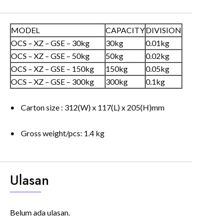
MODEL
CAPACITY
DIVISION
OCS – XZ – GSE – 30kg
30kg
0.01kg
OCS – XZ – GSE – 50kg
50kg
0.02kg
OCS – XZ – GSE – 150kg
150kg
0.05kg
OCS – XZ – GSE – 300kg
300kg
0.1kg
• Carton size : 312(W) x 117(L) x 205(H)mm
• Gross weight/pcs: 1.4 kg
Ulasan
Belum ada ulasan.