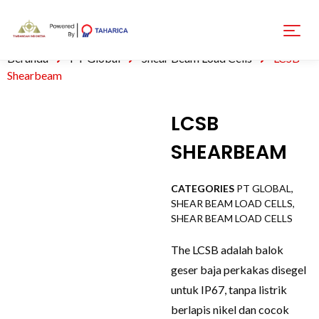
Beranda
PT Global
Shear Beam Load Cells
LCSB
Shearbeam
LCSB
SHEARBEAM
CATEGORIES
PT GLOBAL
,
SHEAR BEAM LOAD CELLS
,
SHEAR BEAM LOAD CELLS
The LCSB adalah balok
geser baja perkakas disegel
untuk IP67, tanpa listrik
berlapis nikel dan cocok