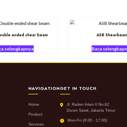
uble ended shear beam
ASB Shearbea
ca selengkapnya
Baca selengkap
NAVIGATION
GET IN TOUCH
Home
Jl. Raden Inten II No.62
Duren Sawit, Jakarta Timur
Product
Mon-Fri (8:00 - 17:00)
Services