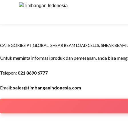
Beranda
PT Global
Shear Beam Load Cells
PT5100 S
CATEGORIES
PT GLOBAL
,
SHEAR BEAM LOAD CELLS
,
SHEAR BEAM 
Untuk meminta informasi produk dan pemesanan, anda bisa mengh
Telepon:
021 8690 6777
Email:
sales@timbanganindonesia.com