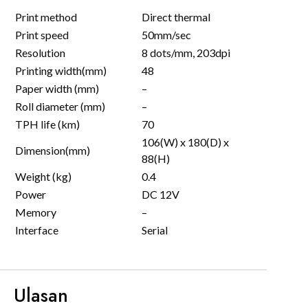
Print method
Direct thermal
Print speed
50mm/sec
Resolution
8 dots/mm, 203dpi
Printing width(mm)
48
Paper width (mm)
–
Roll diameter (mm)
–
TPH life (km)
70
106(W) x 180(D) x
Dimension(mm)
88(H)
Weight (kg)
0.4
Power
DC 12V
Memory
–
Interface
Serial
Ulasan