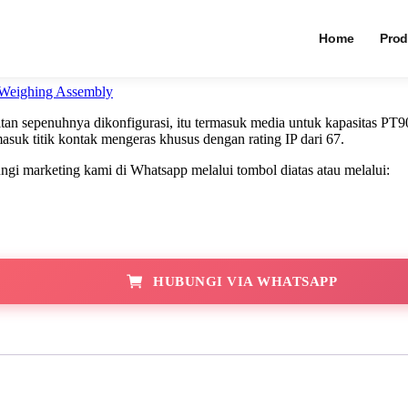
0TWA Tank Weighing Modules
PT9000TWA Tank 
Home
Prod
 Weighing Assembly
penuhnya dikonfigurasi, itu termasuk media untuk kapasitas PT9000 ti
suk titik kontak mengeras khusus dengan rating IP dari 67.
i marketing kami di Whatsapp melalui tombol diatas atau melalui:
HUBUNGI VIA WHATSAPP