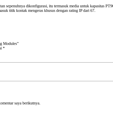
penuhnya dikonfigurasi, itu termasuk media untuk kapasitas PT9000 ti
suk titik kontak mengeras khusus dengan rating IP dari 67.
ng Modules”
ai
*
komentar saya berikutnya.