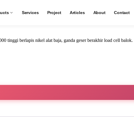
Weighing Modules
ucts
Services
Project
Articles
About
Contact
nggi berlapis nikel alat baja, ganda geser berakhir load cell balok.