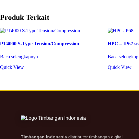
Produk Terkait
PT4000 S-Type Tension/Compression
HPC – IP67 se
Baca selengkapnya
Baca selengkap
Quick View
Quick View
Timbangan Indonesia
distributor timbangan digital