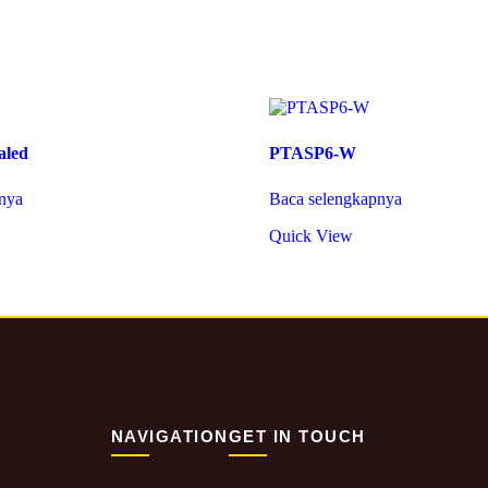
aled
PTASP6-W
nya
Baca selengkapnya
Quick View
NAVIGATION
GET IN TOUCH