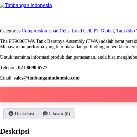
Beranda
PT Global
Tank/Silo Weighing Assembly
PT900
Categories
Compression Load Cells
,
Load Cell
,
PT Global
,
Tank/Silo
The PT9000TWA Tank Beratnya Assembly (TWA) adalah berat perakitan se
Menawarkan performa yang luar biasa dan perlindungan perakitan terma
Untuk meminta informasi produk dan pemesanan, anda bisa menghubung
Telepon:
021 8690 6777
Email:
sales@timbanganindonesia.com
Deskripsi
Ulasan (0)
Deskripsi