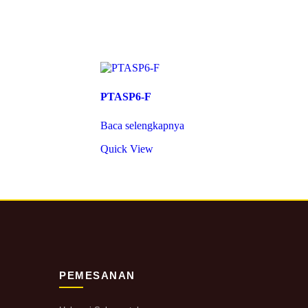
PTASP6-F
Baca selengkapnya
Quick View
PEMESANAN