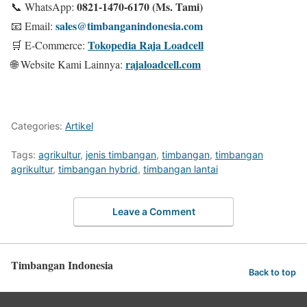
0821-1470-6170 (Ms. Tami)
📞 WhatsApp:
sales@timbanganindonesia.com
📧 Email:
Tokopedia Raja Loadcell
🛒 E-Commerce:
rajaloadcell.com
🌐 Website Kami Lainnya:
Categories:
Artikel
Tags:
agrikultur
,
jenis timbangan
,
timbangan
,
timbangan
agrikultur
,
timbangan hybrid
,
timbangan lantai
Leave a Comment
Timbangan Indonesia
Back to top